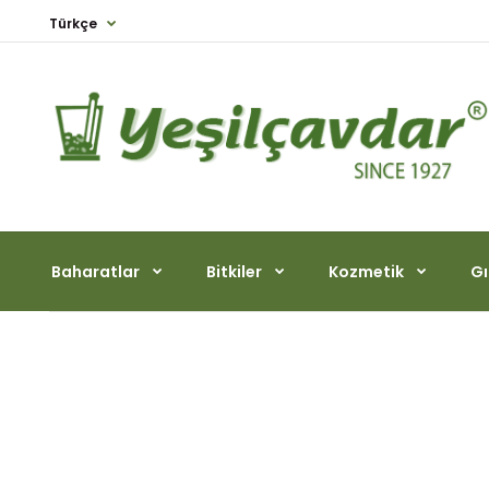
Türkçe
Baharatlar
Bitkiler
Kozmetik
Gı