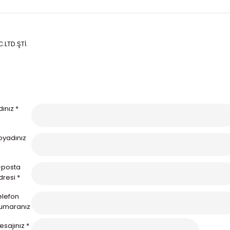
LTD.ŞTİ.
ınız *
oyadınız
-posta
dresi *
elefon
umaranız
esajınız *