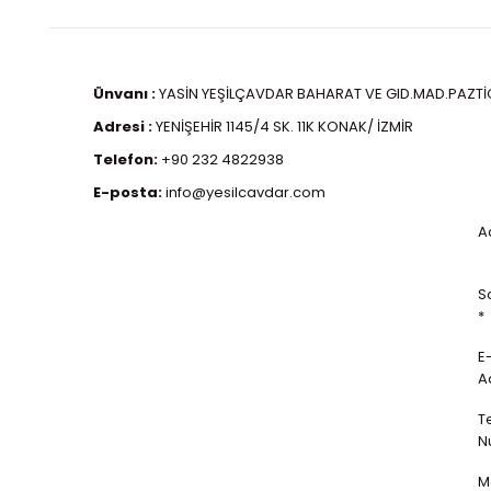
Ünvanı :
YASİN YEŞİLÇAVDAR BAHARAT VE GID.MAD.PAZTİC.
Adresi :
YENİŞEHİR 1145/4 SK. 11K KONAK/ İZMİR
Telefon:
+90 232 4822938
E-posta:
info@yesilcavdar.com
Ad
S
*
E
A
T
N
M