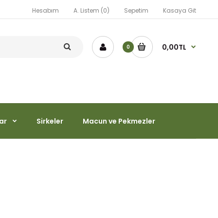
Hesabım
A. Listem (0)
Sepetim
Kasaya Git
0,00TL
0
ar
Sirkeler
Macun ve Pekmezler