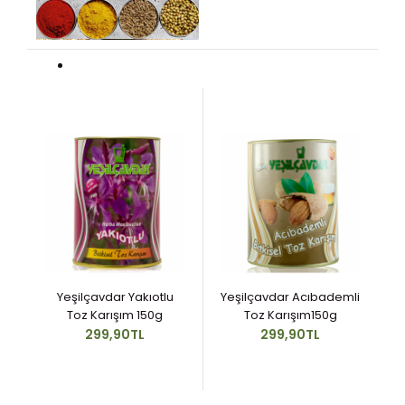
un
Yeşilçavdar Yakıotlu
Yeşilçavdar Acıbademli
Toz Karışım 150g
Toz Karışım150g
299,90TL
299,90TL