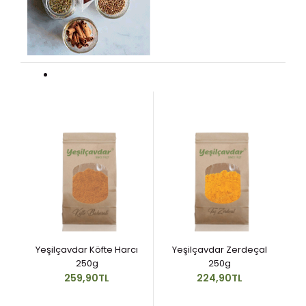
un
Yeşilçavdar Köfte Harcı
Yeşilçavdar Zerdeçal
250g
250g
259,90TL
224,90TL